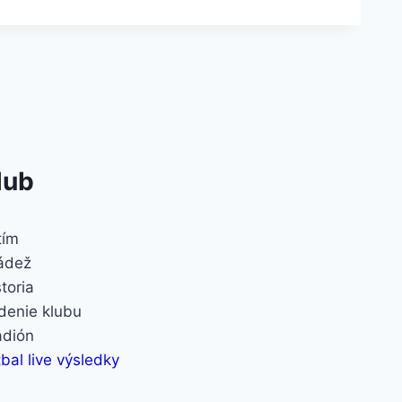
lub
tím
ádež
storia
denie klubu
adión
bal live výsledky