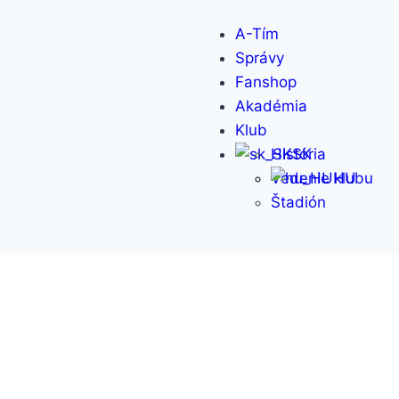
A-Tím
Správy
Fanshop
Akadémia
Klub
História
SK
Vedenie klubu
HU
Štadión