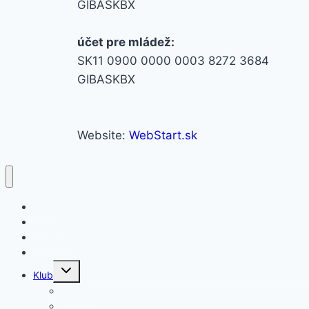
GIBASKBX
účet pre mládež:
SK11 0900 0000 0003 8272 3684
GIBASKBX
Website:
WebStart.sk
A-Tím
Správy
Fanshop
Akadémia
Klub
História
Vedenie klubu