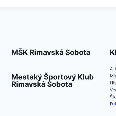
MŠK Rimavská Sobota
K
A-
Mestský Športový Klub
Ml
Rimavská Sobota
Hi
Ve
Št
Fut