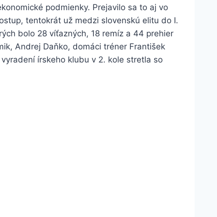
ekonomické podmienky. Prejavilo sa to aj vo
stup, tentokrát už medzi slovenskú elitu do I.
rých bolo 28 víťazných, 18 remíz a 44 prehier
mik, Andrej Daňko, domáci tréner František
yradení írskeho klubu v 2. kole stretla so