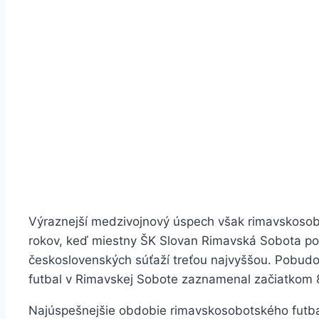
Výraznejší medzivojnový úspech však rimavskosobot
rokov, keď miestny ŠK Slovan Rimavská Sobota post
československých súťaží treťou najvyššou. Pobudol
futbal v Rimavskej Sobote zaznamenal začiatkom 8
Najúspešnejšie obdobie rimavskosobotského futba