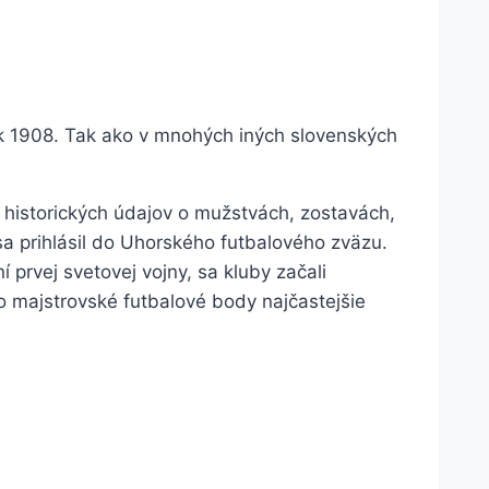
rok 1908. Tak ako v mnohých iných slovenských
k historických údajov o mužstvách, zostavách,
sa prihlásil do Uhorského futbalového zväzu.
rvej svetovej vojny, sa kluby začali
o majstrovské futbalové body najčastejšie