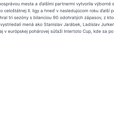
samosprávou mesta a ďalšími partnermi vytvorila výborné 
celoštátnej II. ligy a hneď v nasledujúcom roku ďalší po
hral tri sezóny s bilanciou 90 odohratých zápasov, z kto
 vystriedali mená ako Stanislav Jarábek, Ladislav Jurke
 v európskej pohárovej súťaži Intertoto Cup, kde sa po v