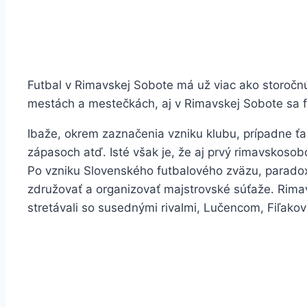
Futbal v Rimavskej Sobote má už viac ako storočnú
mestách a mestečkách, aj v Rimavskej Sobote sa f
Ibaže, okrem zaznačenia vzniku klubu, prípadne ťa
zápasoch atď. Isté však je, že aj prvý rimavskoso
Po vzniku Slovenského futbalového zväzu, paradox
združovať a organizovať majstrovské súťaže. Rimav
stretávali so susednými rivalmi, Lučencom, Fiľak