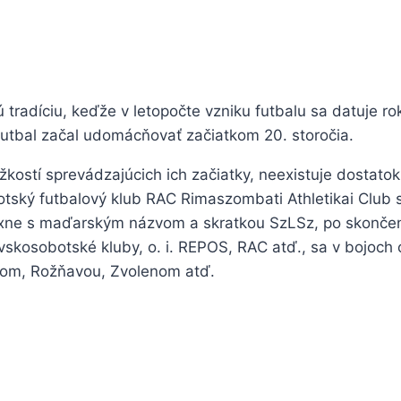
 tradíciu, keďže v letopočte vzniku futbalu sa datuje 
utbal začal udomácňovať začiatkom 20. storočia.
žkostí sprevádzajúcich ich začiatky, neexistuje dostato
botský futbalový klub RAC Rimaszombati Athletikai Club 
ne s maďarským názvom a skratkou SzLSz, po skončení p
skosobotské kluby, o. i. REPOS, RAC atď., sa v bojoch 
ovom, Rožňavou, Zvolenom atď.