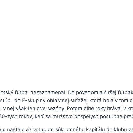
ský futbal nezaznamenal. Do povedomia širšej futbalove
úpil do E-skupiny oblastnej súťaže, ktorá bola v tom o
 v nej však len dve sezóny. Potom dlhé roky hrával v k
0-tych rokov, keď sa mužstvo dospelých postupne preboj
lu nastalo až vstupom súkromného kapitálu do klubu 