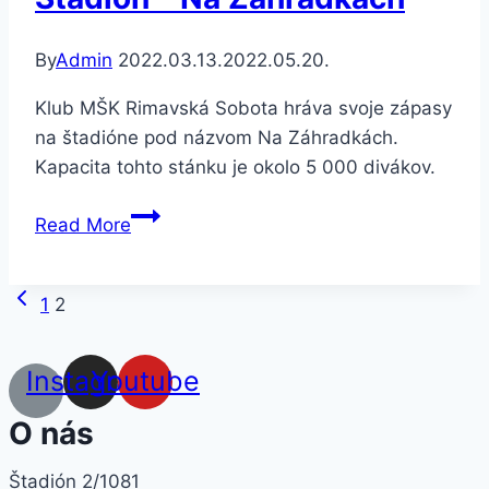
By
Admin
2022.03.13.
2022.05.20.
Klub MŠK Rimavská Sobota hráva svoje zápasy
na štadióne pod názvom Na Záhradkách.
Kapacita tohto stánku je okolo 5 000 divákov.
Štadión
Read More
–
Na
Previous
Page
Záhradkách
1
2
Page
navigation
Instagram
Youtube
O nás
Štadión 2/1081