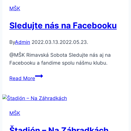
2021/22
MŠK
Sledujte nás na Facebooku
By
Admin
2022.03.13.
2022.05.23.
@MŠK Rimavská Sobota Sledujte nás aj na
Facebooku a fandime spolu nášmu klubu.
Sledujte
Read More
nás
na
Facebooku
MŠK
Štadión – Na Záhradkách